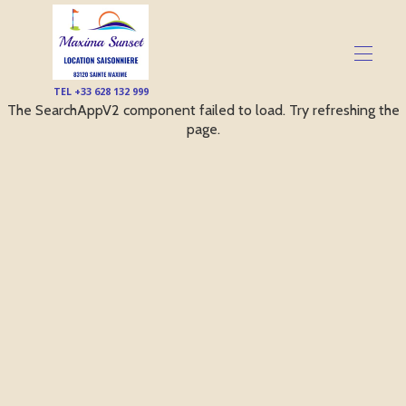
TEL +33 628 132 999
The SearchAppV2 component failed to load. Try refreshing the
Maxima Sunset
page.
Nos Hébergements
▾
INFOS TOURISTIQUES SAINTE MAXIME
Boîte à souvenirs ...
CONDITIONS