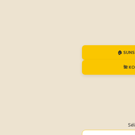
🏠 SUNS
🌺 KO
Sél