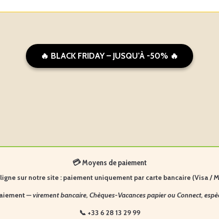
🔥 BLACK FRIDAY – JUSQU’À -50% 🔥
💳 Moyens de paiement
igne sur notre site :
paiement uniquement par carte bancaire (Visa / 
paiement —
virement bancaire, Chèques-Vacances papier ou Connect, espè
📞 +33 6 28 13 29 99