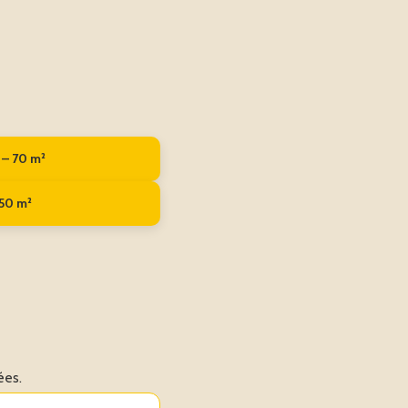
 – 70 m²
 50 m²
ées.