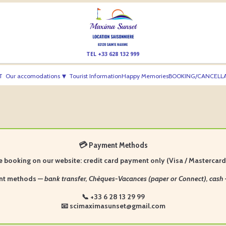
TEL +33 628 132 999
▾
T
Our accomodations
Tourist Information
Happy Memories
BOOKING/CANCELLA
💳 Payment Methods
e booking on our website:
credit card payment only (Visa / Mastercar
ent methods —
bank transfer, Chèques-Vacances (paper or Connect), cash
📞
+33 6 28 13 29 99
📧
scimaximasunset@gmail.com