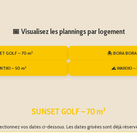
📅 Visualisez les plannings par logement
ET GOLF – 70 m²
🏝️ BORA BORA
NTIKI – 50 m²
🌊 WAIKIKI –
SUNSET GOLF – 70 m²
ectionnez vos dates ci-dessous. Les dates grisées sont déjà réserv